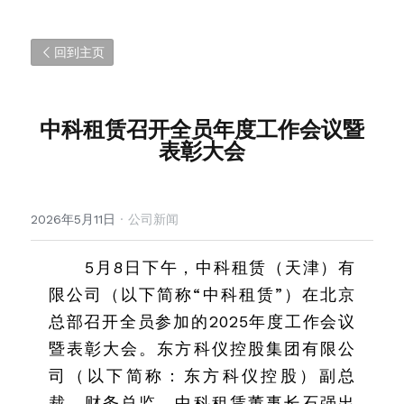
回到主页
中科租赁召开全员年度工作会议暨
表彰大会
2026年5月11日
·
公司新闻
5月8日下午，中科租赁（天津）有
限公司（以下简称“中科租赁”）在北京
总部召开全员参加的2025年度工作会议
暨表彰大会。东方科仪控股集团有限公
司（以下简称：东方科仪控股）副总
裁、财务总监、中科租赁董事长石强出