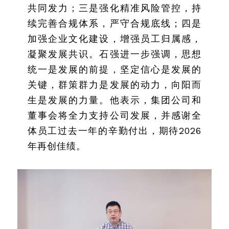
共同发力；三是强化精准风险管控，持
续完善合规体系，严守合规底线；四是
加强企业文化建设，增强员工归属感，
凝聚发展共识。石强进一步强调，思想
统一是发展的前提，坚定信心是发展的
关键，群策群力是发展的动力，向阳而
生是发展的力量。他表示，集团公司和
董事会将全力支持公司发展，并感谢全
体员工过去一年的辛勤付出，期待2026
年再创佳绩。