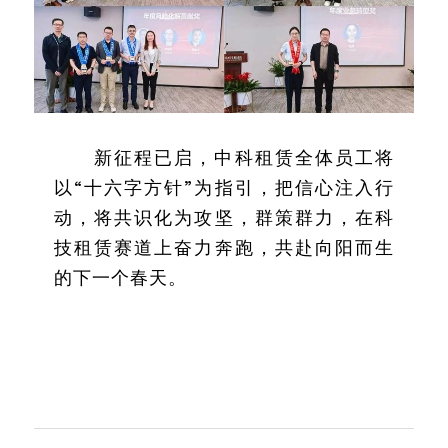
新征程已启，中科租赁全体员工将
以“十六字方针”为指引，把信心注入行
动，将共识化为攻坚，群策群力，在科
技租赁赛道上奋力奔跑，共赴向阳而生
的下一个春天。