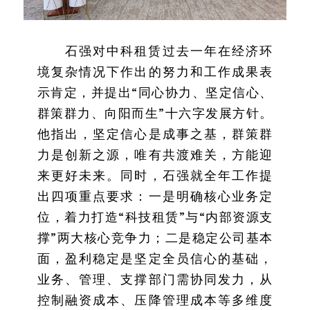
石强对中科租赁过去一年在经济环
境复杂情况下作出的努力和工作成果表
示肯定，并提出“同心协力、坚定信心、
群策群力、向阳而生”十六字发展方针。
他指出，坚定信心是成事之基，群策群
力是创新之源，唯有共渡难关，方能迎
来更好未来。同时，石强就全年工作提
出四项重点要求：一是明确核心业务定
位，着力打造“科技租赁”与“内部资源支
撑”两大核心竞争力；二是稳定公司基本
面，盈利稳定是坚定全员信心的基础，
业务、管理、支撑部门需协同发力，从
控制融资成本、压降管理成本等多维度