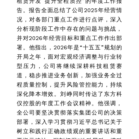
租赁开发 提升全程质控”的年度工作报
告。报告全面总结了公司2025年经营情
况，对各部门重点工作进行点评，深入
分析现阶段工作中存在的问题与挑战，
并对2026年经营目标和重点工作作出部
署。他指出，2026年是“十五五”规划的
开局之年，面对宏观经济调整与行业转
型压力，公司将继续深耕科技租赁赛
道，稳步推进业务创新，加强业务全过
程质量控制，提升风险管控能力，持续
深化降本增效。刘峥同时传达了东方科
仪控股的年度工作会议精神。他强调，
全公司要坚决贯彻落实集团公司的决策
部署，深入学习贯彻习近平总书记关于
树立和践行正确政绩观的重要讲话和重